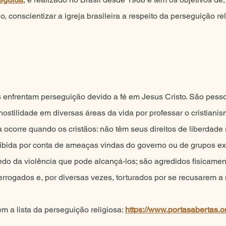
 conscientizar a igreja brasileira a respeito da perseguição rel
s enfrentam perseguição devido a fé em Jesus Cristo. São pess
ostilidade em diversas áreas da vida por professar o cristiani
 ocorre quando os cristãos: não têm seus direitos de liberdade r
oibida por conta de ameaças vindas do governo ou de grupos ext
o da violência que pode alcançá-los; são agredidos fisicame
terrogados e, por diversas vezes, torturados por se recusarem a
a lista da perseguição religiosa:
https://www.portasabertas.o