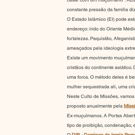
constante pressão da família di
O Estado Islâmico (EI) pode e
endereço: indo do Oriente Médio
fortalezas. Paquistão, Afeganis
ameaçados pela ideologia extrem
Existe um movimento muçulmano 
cristãos do continente asiático
uma forca. O método deles é bem
mulher sequestrada ali, uma cr
Neste Culto de Missões, vamos 
proposto anualmente pela
Miss
Ex-muçulmanos. A Portas Aberta
tipo de proibição, condenação, 
O
DIP - Domingo da Igreja Per