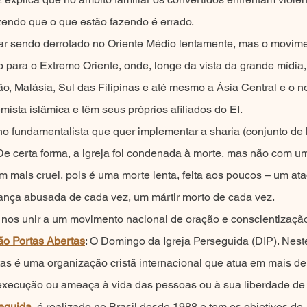
zendo que o que estão fazendo é errado.
star sendo derrotado no Oriente Médio lentamente, mas o movi
 para o Extremo Oriente, onde, longe da vista da grande mídia
tão, Malásia, Sul das Filipinas e até mesmo a Ásia Central e o 
ista islâmica e têm seus próprios afiliados do EI.
fundamentalista que quer implementar a sharia (conjunto de le
. De certa forma, a igreja foi condenada à morte, mas não com u
 mais cruel, pois é uma morte lenta, feita aos poucos – um at
iança abusada de cada vez, um mártir morto de cada vez.
nos unir a um movimento nacional de oração e conscientização 
ão Portas Abertas
: O Domingo da Igreja Perseguida (DIP). Nest
s é uma organização cristã internacional que atua em mais de
execução ou ameaça à vida das pessoas ou à sua liberdade de c
seguida
, é realizado no Brasil desde 1988 e tem os objetivos de, 