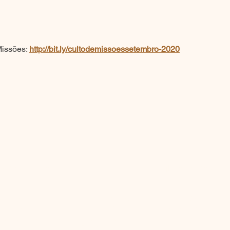
Missões:
http://bit.ly/cultodemissoessetembro-2020
Projeto Lucas
MUC
Cultos de Missões
Agenda
Construindo Valores
Roteiros 2017
Sementinha
Formulário
Roteiros 2018
Manual Projeto Lucas
Projeto Vida
Roteiros 2019
GP Kids
Voluntariado