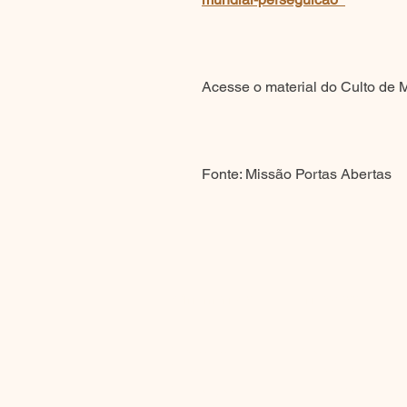
Acesse o material do Culto de 
Fonte: Missão Portas Abertas
Treinamentos
Intercessão
IDE Missões
5 alvos
IDE Teen
Estratégias
IDE Crianças
Programas
Missões para Todos