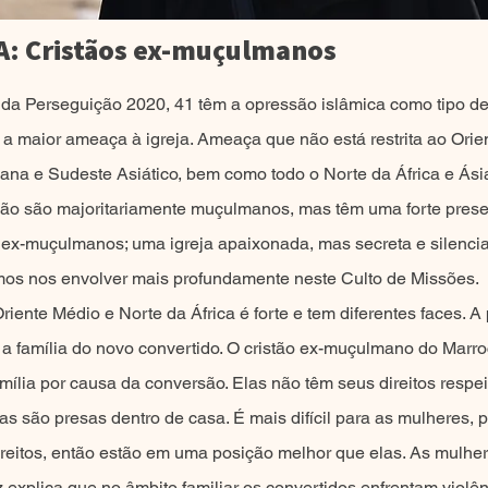
: Cristãos ex-muçulmanos
 da Perseguição 2020, 41 têm a opressão islâmica como tipo de
 a maior ameaça à igreja. Ameaça que não está restrita ao Ori
ana e Sudeste Asiático, bem como todo o Norte da África e Ásia
ão são majoritariamente muçulmanos, mas têm uma forte prese
os ex-muçulmanos; uma igreja apaixonada, mas secreta e silenci
mos nos envolver mais profundamente neste Culto de Missões.
riente Médio e Norte da África é forte e tem diferentes faces. 
a família do novo convertido. O cristão ex-muçulmano do Marroc
mília por causa da conversão. Elas não têm seus direitos respe
tras são presas dentro de casa. É mais difícil para as mulheres,
reitos, então estão em uma posição melhor que elas. As mulher
xplica que no âmbito familiar os convertidos enfrentam violên