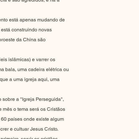
mento está apenas mudando de
, está construindo novas
noroeste da China são
is islâmicas) e varrer os
ma bala, uma cadeira elétrica ou
aque a uma igreja aqui, uma
sobre a "Igreja Perseguida",
e mês o tema será os Cristãos
 60 países onde existe algum
rer e cultuar Jesus Cristo.
primeiro, servir os cristãos