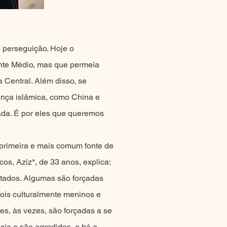
 perseguição. Hoje o
ente Médio, mas que permeia
 Central. Além disso, se
nça islâmica, como China e
ada. É por eles que queremos
A primeira e mais comum fonte de
os, Aziz*, de 33 anos, explica:
itados. Algumas são forçadas
 pois culturalmente meninos e
es, às vezes, são forçadas a se
cia e são agredidos, e há a