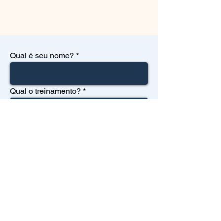
Qual é seu nome?
Qual o treinamento?
Para qual cidade/região é o
Treinamento?
Qual a sua igreja?
Deixe seu email