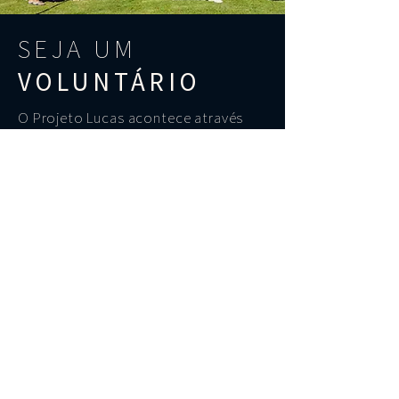
SEJA UM
VOLUNTÁRIO
O Projeto Lucas acontece através
de profissionais que se
disponibilizam para o trabalho
voluntário. Médicos, dentistas,
cabeleireiros, manicures,
enfermeiros, psicólogos,
advogados, assistentes sociais
trabalhando juntos para levar Jesus
às comunidades através da ação
social. Seja você também um
voluntário no Projeto Lucas.
QUERO SER UM VOLUNTÁRIO